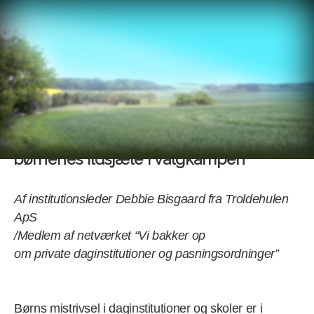
Menu
Forside
>
Artikelsamling
> Troldehulens leder: Støt op om
børnenes ildsjæle i valgkampen
Troldehulens leder: Støt op om
børnenes ildsjæle i valgkampen
Af institutionsleder Debbie Bisgaard fra Troldehulen
ApS
/Medlem af netværket “Vi bakker op
om private daginstitutioner og pasningsordninger”
Børns mistrivsel i daginstitutioner og skoler er i