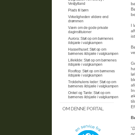
bø
Vestjylland
Bø
Plads til børn
be
Virkeligheden vildere end
drømmen
I 
Værn om de gode private
af
daginstituioner
is
Aurora: Støt op om børnenes
ildsjæle i valgkampen
Bø
Hasselhuset: Støt op om
ve
børnenes ildsjæle i valgkampen
Lillekilde: Støt op om børnenes
Gr
ildsjæle i valgkampen
hæ
Rooftop: Støt op om børnenes
lø
ildsjæle i valgkampen
bl
Troldehulens leder: Støt op om
af
børnenes ildsjæle i valgkampen
In
Onkel og Tante: Støt op om
øk
børnenes ildsjæle i valgkampen
ti
Ef
OM DENNE PORTAL
B
”
D
no