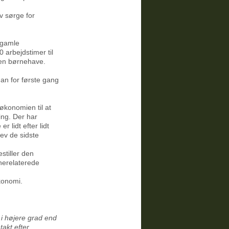
v sørge for
 gamle
0 arbejdstimer til
gen børnehave.
n for første gang
 økonomien til at
ng. Der har
 lidt efter lidt
ev de sidste
stiller den
nerelaterede
konomi.
 i højere grad end
akt efter