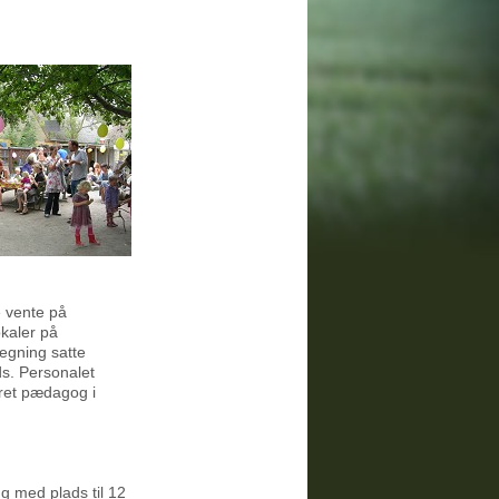
e vente på
kaler på
egning satte
ds. Personalet
ret pædagog i
 med plads til 12