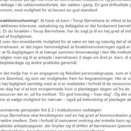
 deltage i de uddannelsesforløb, der sættes i gang. En god driftsaftale g
onomi, med mulighed for at bevare en god standard.
orældreinvolvering!:
At have sit barn i Torup Børnehave er oftest et be
rældrenes interesse, opbakning og deltagelse er det fundament børne
. Er du forælder i Torup Børnehave, har du sagt ja til en høj grad af in
ad af forpligtelser.
 over den enestående mulighed for at være en tæt og naturlig del af sit 
rnehaven, er det ingen hemmelighed at forældreinvolveringen også e
r at få dagligdagen til at hænge sammen timemæssigt i den lille institu
rpligter man sig til at arbejde i børnehaven 2 dage om året pr. barn, til a
bejdslørdage og andre praktiske gøremål.
r det tredje har vi en engageret og fleksibel personalegruppe, som er i
ore åbenhed, og som ser muligheder frem for begrænsninger. Her er vil
 høj faglighed samtidig med at vi er realistiske i forhold til de ressourc
er dag har vi et kort morgenmøde hvor vi planlægger dagen ud fra de
ssourcer der er, ud fra mottoet: ”En god hverdag – hver dag”. Og det vigt
re at vælge mulighed for nærvær – også på bekostning af planlagte akti
ennævnte genspejler fint § 2 i institutionens vedtægter:
orup Børnehave skal kendetegnes ved en høj grad af kommunikation 
rældre imellem. Dels i forhold til samværet omkring det enkelte barn og d
aktiske arbejdsopgaver, der knytter sig til driften af børnehaven (pasni
dligeholdelse, hovedrengøring og arrangementer/fester).