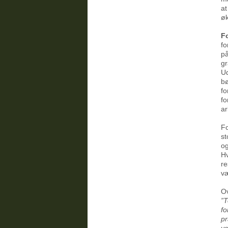
at
øk
F
fo
på
gr
Ud
bø
fo
fo
ar
Fo
st
og
Hv
re
væ
Ov
”T
fo
pr
ve