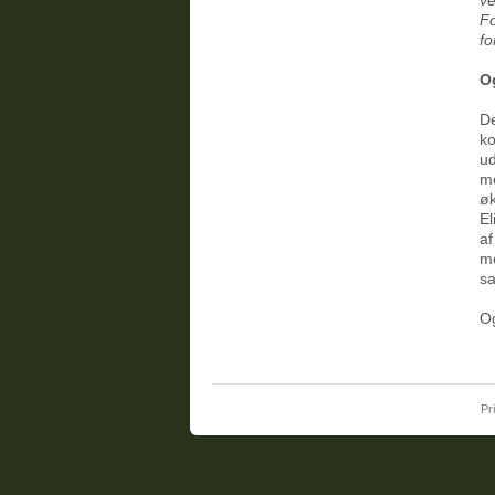
Fo
fo
O
De
ko
ud
me
øk
El
af
m
sa
Og
Pr