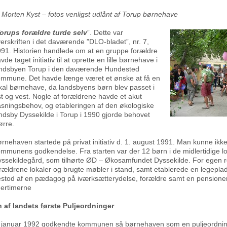
 Morten Kyst – fotos venligst udlånt af Torup børnehave
orups forældre turde selv
”. Dette var
erskriften i det daværende ”DLO-bladet”, nr. 7,
91. Historien handlede om at en gruppe forældre
vde taget initiativ til at oprette en lille børnehave i
andsbyen Torup i den daværende Hundested
mmune. Det havde længe været et ønske at få en
kal børnehave, da landsbyens børn blev passet i
t og vest. Nogle af forældrene havde et akut
sningsbehov, og etableringen af den økologiske
ndsby Dyssekilde i Torup i 1990 gjorde behovet
ørre.
rnehaven startede på privat initiativ d. 1. august 1991. Man kunne ikk
mmunens godkendelse. Fra starten var der 12 børn i de midlertidige lo
ssekildegård, som tilhørte ØD – Økosamfundet Dyssekilde. For egen r
rældrene lokaler og brugte møbler i stand, samt etablerede en legepla
stod af en pædagog på iværksætterydelse, forældre samt en pensione
ertimerne
 af landets første Puljeordninger
 januar 1992 godkendte kommunen så børnehaven som en puljeordning