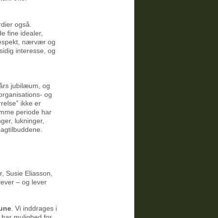
dier også.
 fine idealer,
respekt, nærvær og
sidig interesse, og
års jubilæum, og
organisations- og
relse” ikke er
amme periode har
ger, lukninger,
dagtilbuddene.
, Susie Eliasson,
ever – og lever
mune
. Vi inddrages i
 har mulighed for