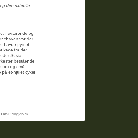
ng den aktuelle
nde, nuværende og
rnehaven var der
ene havde pyntet
mt kage fra det
leder Susie
orkester bestående
 store og små
 på et-hjulet cykel
|
Email.:
dlo@dlo.dk