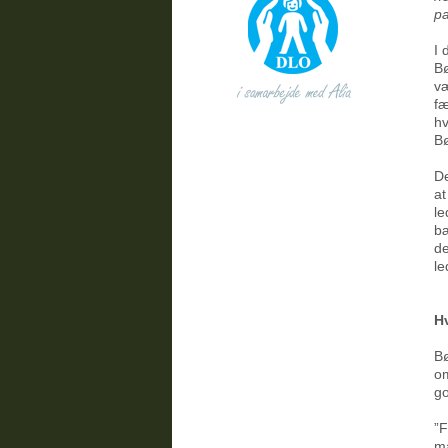
pa
I 
Bø
væ
fæ
hv
Bø
De
at
le
bæ
de
le
H
Bø
om
go
”F
ma