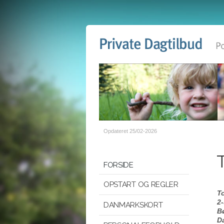
Opdateret 25/02-2026
FORSIDE
OPSTART OG REGLER
To
2-
DANMARKSKORT
B
D