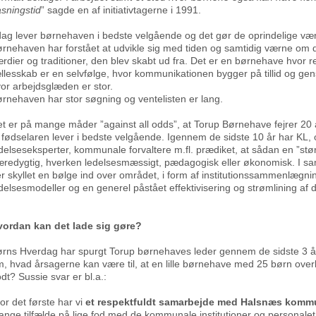
sningstid
” sagde en af initiativtagerne i 1991.
dag lever børnehaven i bedste velgående og det gør de oprindelige vær
rnehaven har forstået at udvikle sig med tiden og samtidig værne om de
rdier og traditioner, den blev skabt ud fra. Det er en børnehave hvor 
llesskab er en selvfølge, hvor kommunikationen bygger på tillid og gen
or arbejdsglæden er stor.
rnehaven har stor søgning og ventelisten er lang.
t er på mange måder ”against all odds”, at Torup Børnehave fejrer 20 
 fødselaren lever i bedste velgående. Igennem de sidste 10 år har KL, 
delseseksperter, kommunale forvaltere m.fl. prædiket, at sådan en ”stør
redygtig, hverken ledelsesmæssigt, pædagogisk eller økonomisk. I s
r skyllet en bølge ind over området, i form af institutionssammenlægnin
delsesmodeller og en generel påstået effektivisering og strømlining af 
vordan kan det lade sig gøre?
rns Hverdag har spurgt Torup børnehaves leder gennem de sidste 3 år
, hvad årsagerne kan være til, at en lille børnehave med 25 børn overl
dt? Sussie svar er bl.a.:
or det første har vi
et respektfuldt samarbejde med Halsnæs kom
nge tilfælde på lige fod med de kommunale institutioner og personalet