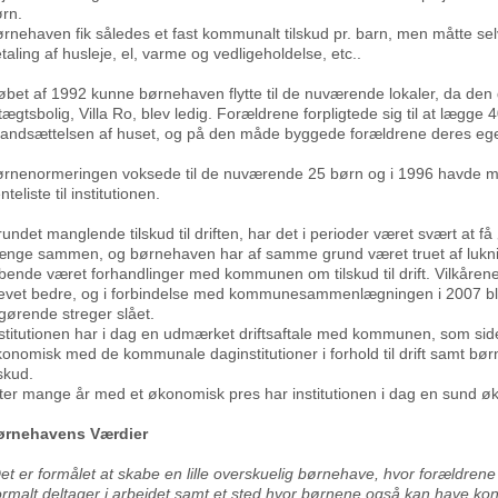
rn.
rnehaven fik således et fast kommunalt tilskud pr. barn, men måtte sel
taling af husleje, el, varme og vedligeholdelse, etc..
løbet af 1992 kunne børnehaven flytte til de nuværende lokaler, da den
tægtsbolig, Villa Ro, blev ledig. Forældrene forpligtede sig til at lægge 4
tandsættelsen af huset, og på den måde byggede forældrene deres e
rnenormeringen voksede til de nuværende 25 børn og i 1996 havde ma
nteliste til institutionen.
undet manglende tilskud til driften, har det i perioder været svært at få
nge sammen, og børnehaven har af samme grund været truet af lukni
bende været forhandlinger med kommunen om tilskud til drift. Vilkårene er
evet bedre, og i forbindelse med kommunesammenlægningen i 2007 bl
gørende streger slået.
stitutionen har i dag en udmærket driftsaftale med kommunen, som side
onomisk med de kommunale daginstitutioner i forhold til drift samt bør
lskud.
ter mange år med et økonomisk pres har institutionen i dag en sund ø
ørnehavens Værdier
et er formålet at skabe en lille overskuelig børnehave, hvor forældrene
rmalt deltager i arbejdet samt et sted hvor børnene også kan have kont