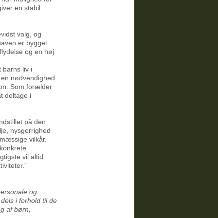
iver en stabil
vidst valg, og
haven er bygget
dflydelse og en høj
barns liv i
r en nødvendighed
tion. Som forælder
t deltage i
ndstillet på den
je, nysgerrighed
emæssige vilkår.
 konkrete
igste vil altid
viteter.”
personale og
els i forhold til de
ng af børn,