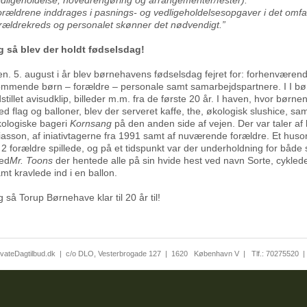
rældrene inddrages i pasnings- og vedligeholdelsesopgaver i det omfa
rældrekreds og personalet skønner det nødvendigt.”
g så blev der holdt fødselsdag!
n. 5. august i år blev børnehavens fødselsdag fejret for: forhenvære
mmende børn – forældre – personale samt samarbejdspartnere. I I bø
stillet avisudklip, billeder m.m. fra de første 20 år. I haven, hvor børn
d flag og balloner, blev der serveret kaffe, the, økologisk slushice, sa
ologiske bageri
Kornsang
på den anden side af vejen. Der var taler af 
iasson, af iniativtagerne fra 1991 samt af nuværende forældre. Et hus
 2 forældre spillede, og på et tidspunkt var der underholdning for både
ed
Mr. Toons
der hentede alle på sin hvide hest ved navn Sorte, cyklede
mt kravlede ind i en ballon.
 så Torup Børnehave klar til 20 år til!
ivateDagtilbud.dk
|
c/o DLO, Vesterbrogade 127
|
1620
København V
|
Tlf.:
70275520