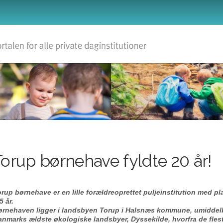
Torup børnehave fyldte 20 år!
rup børnehave er en lille forældreoprettet puljeinstitution med pla
5 år.
ørnehaven ligger i landsbyen Torup i Halsnæs kommune, umiddelba
anmarks ældste økologiske landsbyer, Dyssekilde, hvorfra de fle