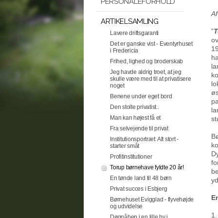
PERSONALEFORHOLD
Af
ARTIKELSAMLING
”
T
Lavere driftsgaranti
ov
Det er ganske vist - Eventyrhuset
19
i Fredericia
ha
Frihed, lighed og broderskab
l
Jeg havde aldrig troet, at jeg
ko
skulle være med til at privatisere
lo
noget
øs
Benene under eget bord
pa
Den stolte privatist..
la
Man kan højest få et
st
Fra selvejende til privat
Bø
Institutionsportræt: Alt stort -
ko
starter småt
Dy
Profitinstitutioner
fo
Torup børnehave fyldte 20 år!
be
En tønde land til 48 børn
yd
Privat succes i Esbjerg
En
Børnehuset Evigglad - flyvehøjde
og udvidelse
1.
Døgnåben i en lille by i