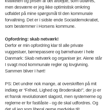
kvaliteten og prisen af det arbejde, som udføres,
men desværre er jeg ikke optimistisk omkring
udfaldet på mine spørgsmål til den kommunale
forvaltning. Det er i sidste ende Socialdemokratiet,
som bestemmer i Horsens kommune.
Opfordring: skab netværk!
Derfor er min opfordring klar til alle private
vuggestuer, børnepassere og børnehaver i hele
Danmark: Skab netværk og organiser jer. Alene står
I svagt mod kommunale regler og lovgivning.
Sammen bliver I hørt!
PS: Det undrer nok mange, at overskriften på mit
indlæg er “Frihed, Lighed og Broderskab!”, der jo er
et fransk revolutionært slagord, men systemerne og
reglerne er for fastlåste - og de skal udfordres. Og
det vil jeg som liberal gerne medvirke til!