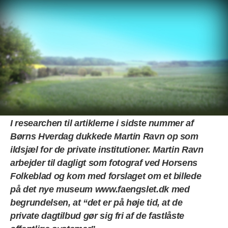
Menu
Forside
>
Artikelsamling
> Frihed, lighed og broderskab
Frihed, lighed og broderskab
I researchen til artiklerne i sidste nummer af
Børns Hverdag dukkede Martin Ravn op som
ildsjæl for de private institutioner. Martin Ravn
arbejder til dagligt som fotograf ved Horsens
Folkeblad og kom med forslaget om et billede
på det nye museum
www.faengslet.dk
med
begrundelsen, at “det er på høje tid, at de
private dagtilbud gør sig fri af de fastlåste