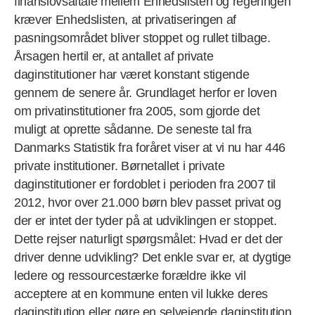
finanslovsaftale mellem Enhedslisten og regeringen
kræver Enhedslisten, at privatiseringen af
pasningsområdet bliver stoppet og rullet tilbage.
Årsagen hertil er, at antallet af private
daginstitutioner har været konstant stigende
gennem de senere år. Grundlaget herfor er loven
om privatinstitutioner fra 2005, som gjorde det
muligt at oprette sådanne. De seneste tal fra
Danmarks Statistik fra foråret viser at vi nu har 446
private institutioner. Børnetallet i private
daginstitutioner er fordoblet i perioden fra 2007 til
2012, hvor over 21.000 børn blev passet privat og
der er intet der tyder på at udviklingen er stoppet.
Dette rejser naturligt spørgsmålet: Hvad er det der
driver denne udvikling? Det enkle svar er, at dygtige
ledere og ressourcestærke forældre ikke vil
acceptere at en kommune enten vil lukke deres
daginstitution eller gøre en selvejende daginstitution