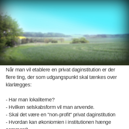
Menu
Forside
>
Opstart og regler
> Kom godt i gang
Kom godt i gang
Når man vil etablere en privat daginstitution er der
flere ting, der som udgangspunkt skal tænkes over
klarlægges:
- Har man lokaliterne?
- Hvilken selskabsform vil man anvende.
- Skal det være en "non-profit" privat daginstitution
- Hvordan kan økoniomien i institutionen hænge